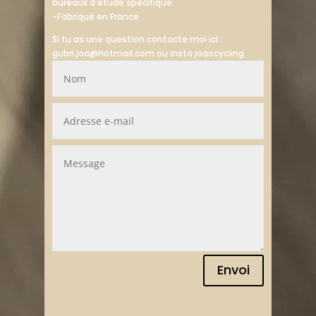
bureaux d’étude spécifique.
-Fabriqué en France
Si tu as une question contacte moi ici :
gubri.joa@hotmail.com ou insta joaocycling
Envoi