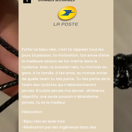
Porter ce bijou vélo, c’est te rappeler tous les
jours ta passion, ta motivation, ton envie d’être
la meilleure version de toi-même dans le
cyclisme. Avec ce bracelet vélo, tu montres au
gens, à ta famille, à tes amis, au monde entier
de quelle team tu fais partie. Tu fais partie de la
team des cyclistes qui n’abandonneront
jamais. N’oublie jamais ma devise : différents
objectifs, une seule passion n’abandonne
jamais, tu es le meilleur.
Fabrication :
-Bijou vélo en acier inox
-Réalisation par des ingénieurs dans des