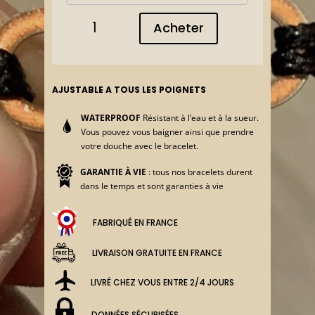
quantité
Acheter
de
Bracelet
VTT
style
SCOTT
AJUSTABLE A TOUS LES POIGNETS
spark
WATERPROOF
Résistant à l’eau et à la sueur.
Vous pouvez vous baigner ainsi que prendre
votre douche avec le bracelet.
GARANTIE À VIE
: tous nos bracelets durent
dans le temps et sont garanties à vie
FABRIQUÉ EN FRANCE
LIVRAISON GRATUITE EN FRANCE
LIVRÉ CHEZ VOUS ENTRE 2/4 JOURS
DONNÉES SÉCURISÉES