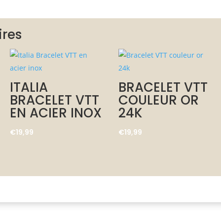
ires
ITALIA
BRACELET VTT
BRACELET VTT
COULEUR OR
EN ACIER INOX
24K
€
19,99
€
19,99