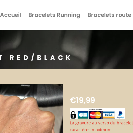
Accueil
Bracelets Running
Bracelets route
T RED/BLACK
€
19,99
La gravure au verso du bracelet 
caractères maximum