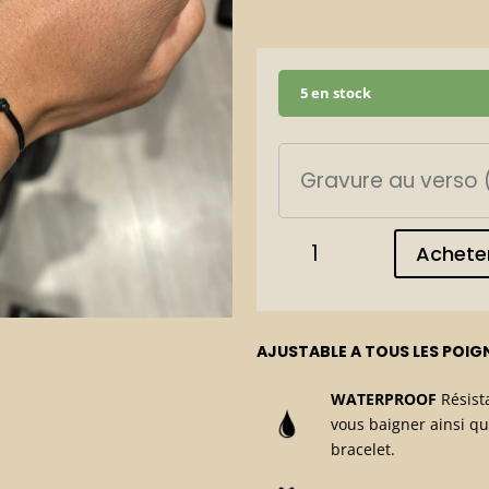
5 en stock
quantité
Achete
de
Bracelet
VTT
red/black
AJUSTABLE A TOUS LES POIG
WATERPROOF
Résista
vous baigner ainsi q
bracelet.