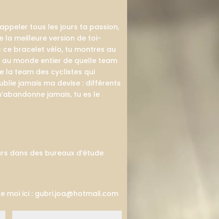
 rappeler tous les jours ta passion,
e la meilleure version de toi-
 ce bracelet vélo, tu montres au
s, au monde entier de quelle team
 de la team des cyclistes qui
blie jamais ma devise : différents
n’abandonne jamais, tu es le
urs dans des bureaux d’étude
e moi ici : gubri.joa@hotmail.com