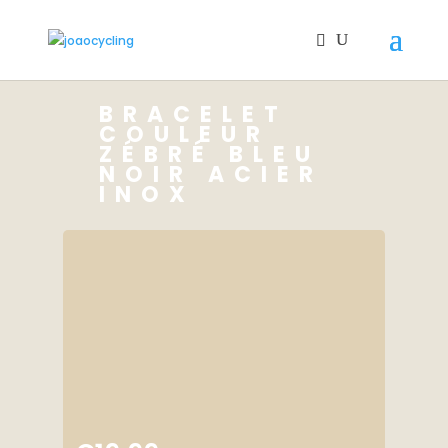
BRACELET
COULEUR
ZÉBRÉ BLEU
NOIR ACIER
INOX