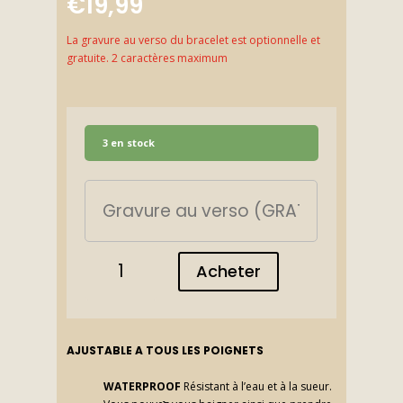
€
19,99
La gravure au verso du bracelet est optionnelle et
gratuite. 2 caractères maximum
3 en stock
quantité
Acheter
de
Bracelet
couleur
zébré
bleu
AJUSTABLE A TOUS LES POIGNETS
noir
acier
WATERPROOF
Résistant à l’eau et à la sueur.
inox